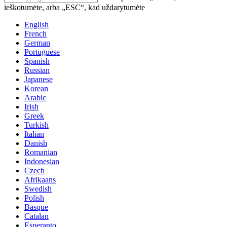
ieškotumėte, arba „ESC“, kad uždarytumėte
English
French
German
Portuguese
Spanish
Russian
Japanese
Korean
Arabic
Irish
Greek
Turkish
Italian
Danish
Romanian
Indonesian
Czech
Afrikaans
Swedish
Polish
Basque
Catalan
Esperanto