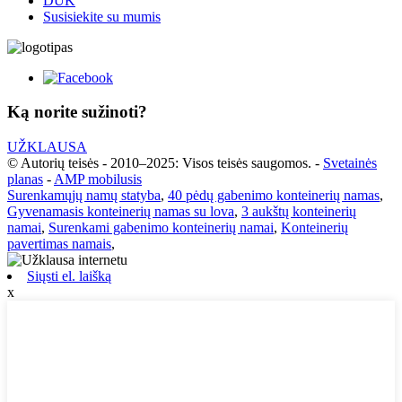
DUK
Susisiekite su mumis
Ką norite sužinoti?
UŽKLAUSA
© Autorių teisės - 2010–2025: Visos teisės saugomos.
-
Svetainės
planas
-
AMP mobilusis
Surenkamųjų namų statyba
,
40 pėdų gabenimo konteinerių namas
,
Gyvenamasis konteinerių namas su lova
,
3 aukštų konteinerių
namai
,
Surenkami gabenimo konteinerių namai
,
Konteinerių
pavertimas namais
,
Siųsti el. laišką
x