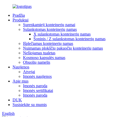
Pradžia
Produktai
Surenkamieji konteinerių namai
Sulankstomas konteinerių namas
X sulankstomas konteinerių namas
Šoninis / Z sulankstomas konteinerių namas
Išplečiamas konteinerių namas
Nuimamas plokščių pakuočių konteinerių namas
Nešiojamas tualetas
Kosmoso kapsulės namas
Obuolių namelis
Naujienos
Atvejai
Įmonės naujienos
Apie mus
Įmonės paroda
Įmonės sertifikatai
Įmonės paroda
DUK
Susisiekite su mumis
English