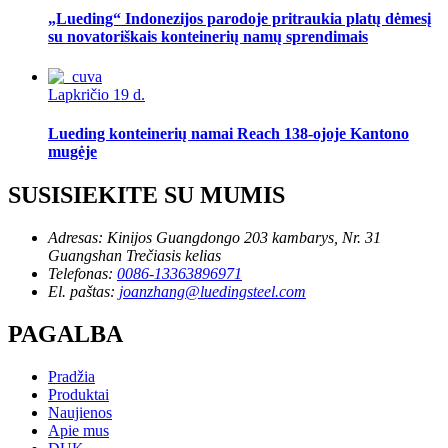
„Lueding“ Indonezijos parodoje pritraukia platų dėmesį
su novatoriškais konteinerių namų sprendimais
Lapkričio 19 d.
Lueding konteinerių namai Reach 138-ojoje Kantono
mugėje
SUSISIEKITE SU MUMIS
Adresas:
Kinijos Guangdongo 203 kambarys, Nr. 31
Guangshan Trečiasis kelias
Telefonas:
0086-13363896971
El. paštas:
joanzhang@luedingsteel.com
PAGALBA
Pradžia
Produktai
Naujienos
Apie mus