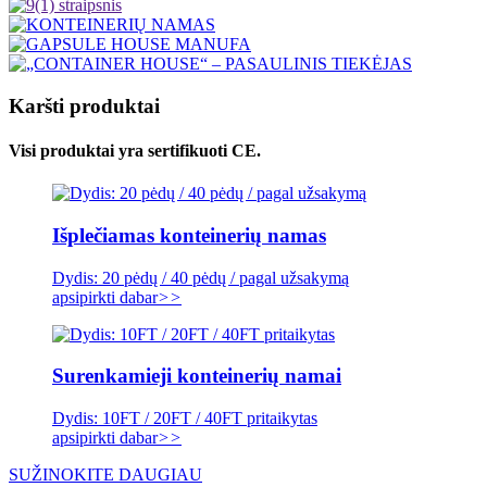
Karšti produktai
Visi produktai yra sertifikuoti CE.
Išplečiamas konteinerių namas
Dydis: 20 pėdų / 40 pėdų / pagal užsakymą
apsipirkti dabar
>>
Surenkamieji konteinerių namai
Dydis: 10FT / 20FT / 40FT pritaikytas
apsipirkti dabar
>>
SUŽINOKITE DAUGIAU